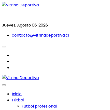
Saltar
al
Todo en deporte nacional e internacional
Vitrina Deportiva
contenido
Jueves, Agosto 06, 2026
contacto@vitrinadeportiva.cl
facebook
twitter
instagram
Inicio
Fútbol
Fútbol profesional