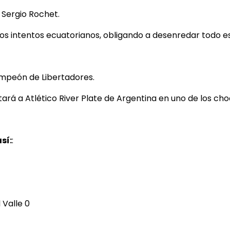
 Sergio Rochet.
os intentos ecuatorianos, obligando a desenredar todo e
ampeón de Libertadores.
rá a Atlético River Plate de Argentina en uno de los choq
sí:
:
 Valle 0