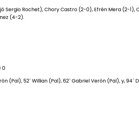
jó Sergio Rochet), Chory Castro (2-0), Efrén Mera (2-1), C
nez (4-2).
) 0
n (Pal), 52´ Willian (Pal), 62´ Gabriel Verón (Pal), y, 94´ D