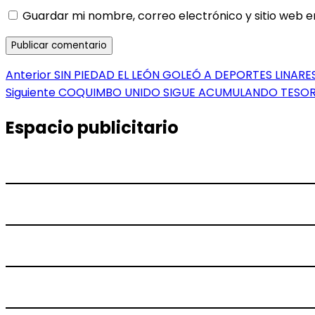
Guardar mi nombre, correo electrónico y sitio web 
Navegación
Entrada
Anterior
SIN PIEDAD EL LEÓN GOLEÓ A DEPORTES LINARE
anterior:
Entrada
Siguiente
COQUIMBO UNIDO SIGUE ACUMULANDO TESO
de
siguiente:
entradas
Espacio publicitario