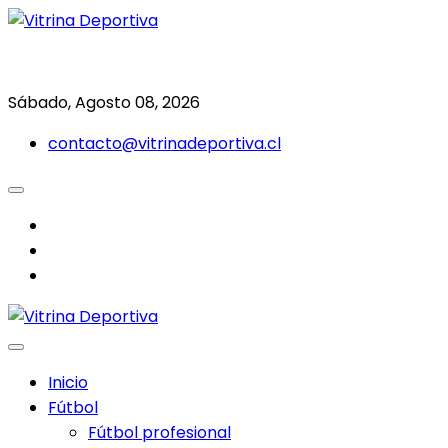
Saltar
al
Todo en deporte nacional e internacional
Vitrina Deportiva
contenido
Sábado, Agosto 08, 2026
contacto@vitrinadeportiva.cl
facebook
twitter
instagram
Inicio
Fútbol
Fútbol profesional