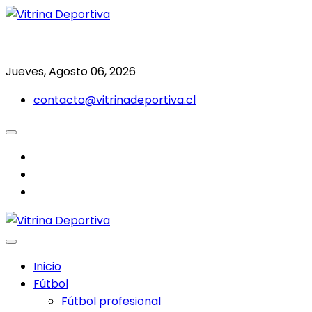
Saltar
al
Todo en deporte nacional e internacional
Vitrina Deportiva
contenido
Jueves, Agosto 06, 2026
contacto@vitrinadeportiva.cl
facebook
twitter
instagram
Inicio
Fútbol
Fútbol profesional