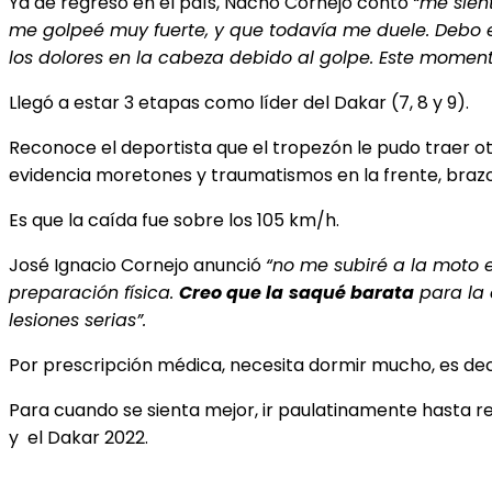
Ya de regreso en el país, Nacho Cornejo contó
“me sien
me golpeé muy fuerte, y que todavía me duele. Debo 
los dolores en la cabeza debido al golpe. Este momen
Llegó a estar 3 etapas como líder del Dakar (7, 8 y 9).
Reconoce el deportista que el tropezón le pudo traer ot
evidencia moretones y traumatismos en la frente, brazo
Es que la caída fue sobre los 105 km/h.
José Ignacio Cornejo anunció
“no me subiré a la moto 
preparación física.
Creo que la
saqué barata
para la 
lesiones serias”.
Por prescripción médica, necesita dormir mucho, es deci
Para cuando se sienta mejor, ir paulatinamente hasta 
y el Dakar 2022.