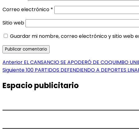
Correo electrónico
*
Sitio web
Guardar mi nombre, correo electrónico y sitio web 
Navegación
Entrada
Anterior
EL CANSANCIO SE APODERÓ DE COQUIMBO UN
anterior:
Entrada
Siguiente
100 PARTIDOS DEFENDIENDO A DEPORTES LINA
de
siguiente:
entradas
Espacio publicitario