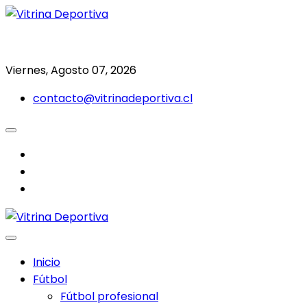
Saltar
al
Todo en deporte nacional e internacional
Vitrina Deportiva
contenido
Viernes, Agosto 07, 2026
contacto@vitrinadeportiva.cl
facebook
twitter
instagram
Inicio
Fútbol
Fútbol profesional