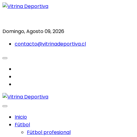
Saltar
al
Todo en deporte nacional e internacional
Vitrina Deportiva
contenido
Domingo, Agosto 09, 2026
contacto@vitrinadeportiva.cl
facebook
twitter
instagram
Inicio
Fútbol
Fútbol profesional