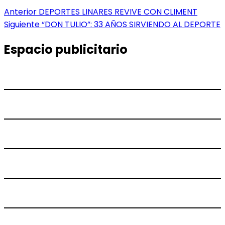
Navegación
Entrada
Anterior
DEPORTES LINARES REVIVE CON CLIMENT
anterior:
Entrada
Siguiente
“DON TULIO”: 33 AÑOS SIRVIENDO AL DEPORTE
de
siguiente:
entradas
Espacio publicitario