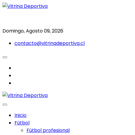
Saltar
al
Todo en deporte nacional e internacional
Vitrina Deportiva
contenido
Domingo, Agosto 09, 2026
contacto@vitrinadeportiva.cl
facebook
twitter
instagram
Inicio
Fútbol
Fútbol profesional