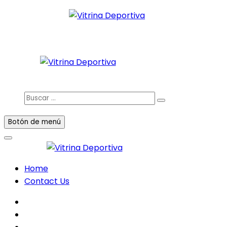
Saltar
al
Todo en deporte nacional e internacional
contenido
Vitrina Deportiva
facebook
twitter
instagram
Buscar
…
Botón de menú
Home
Contact Us
facebook
twitter
instagram