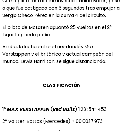
Como piloto del día fue investido Naldo Norris, pese
a que fue castigado con 5 segundos tras empujar a
Sergio Checo Pérez en la curva 4 del circuito.
El piloto de McLaren aguantó 25 vueltas en el 2°
lugar logrando podio.
Arriba, la lucha entre el neerlandés Max
Verstappen y el británico y actual campeón del
mundo, Lewis Hamilton, se sigue distanciando.
CLASIFICACIÓN
1°
MAX VERSTAPPEN
(
Red Bulls
) 1:23´:54″ 453
2° Valtteri Bottas (Mercedes) + 00:00.17.973