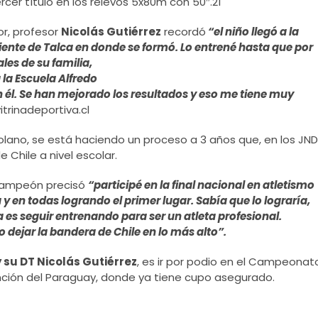
rcer título en los relevos 5x80m con 50″.21
r, profesor
Nicolás Gutiérrez
recordó
“el niño llegó a la
riente de Talca en donde se formó. Lo entrené hasta que por
les de su
familia,
 la Escuela Alfredo
on él. Se han mejorado los resultados y eso me tiene muy
itrinadeportiva.cl
olano, se está haciendo un proceso a 3 años que, en los JND
 Chile a nivel escolar.
icampeón precisó
“participé en la final nacional en atletismo
 y en todas logrando el primer lugar. Sabía que lo lograría,
 es seguir entrenando para ser un atleta profesional.
 dejar la bandera de Chile en lo más alto”.
 su DT Nicolás Gutiérrez
, es ir por podio en el Campeonat
nción del Paraguay, donde ya tiene cupo asegurado.