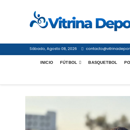
Saltar
al
contenido
Sábado, Agosto 08, 2026
contacto@vitrinadeport
INICIO
FÚTBOL
BASQUETBOL
PO