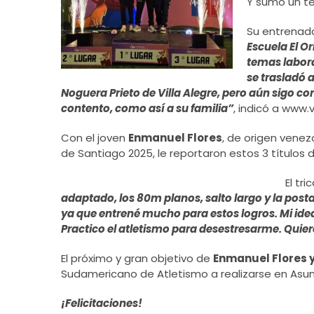
Y sumó un te
Su entrenado
Escuela El O
temas labora
se trasladó a
Noguera Prieto de Villa Alegre, pero aún sigo c
contento, como así a su familia”
, indicó a www.v
Con el joven
Enmanuel Flores
, de origen venez
de Santiago 2025, le reportaron estos 3 títulos de
El tr
adaptado, los 80m planos, salto largo y la posta
ya que entrené mucho para estos logros. Mi idea
Practico el atletismo para desestresarme. Quiero
El próximo y gran objetivo de
Enmanuel Flores y
Sudamericano de Atletismo a realizarse en Asu
¡Felicitaciones!