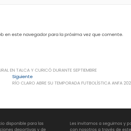
web en este navegador para la próxima vez que comente.
RAL EN TALCA Y CURICÓ DURANTE SEPTIEMBRE
Entrada
Siguiente
siguiente:
RÍO CLARO ABRE SU TEMPORADA FUTBOLÍSTICA ANFA 20
io disponible para las
Les invitamos a seguirnos y pa
ciones deportivas y de
con nosotros a través de este