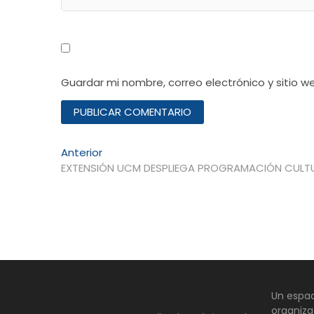
Guardar mi nombre, correo electrónico y sitio 
Navegación
Entrada
Anterior
anterior:
EXTENSIÓN UCM DESPLIEGA PROGRAMACIÓN CULTU
de
entradas
Un espac
organiza