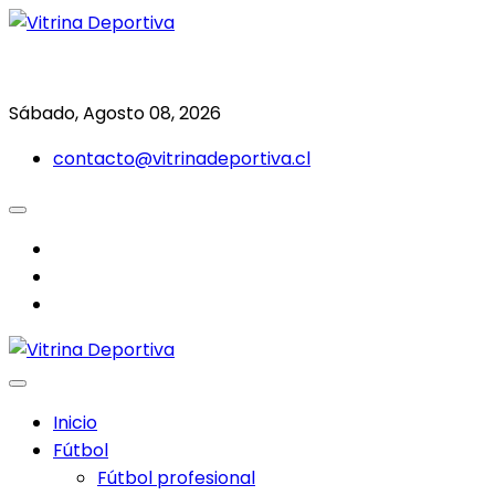
Saltar
al
Todo en deporte nacional e internacional
Vitrina Deportiva
contenido
Sábado, Agosto 08, 2026
contacto@vitrinadeportiva.cl
facebook
twitter
instagram
Inicio
Fútbol
Fútbol profesional