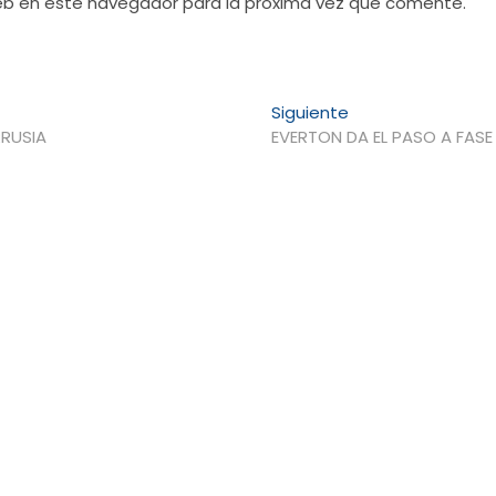
web en este navegador para la próxima vez que comente.
Entrada
Siguiente
siguiente:
RRUSIA
EVERTON DA EL PASO A FASE