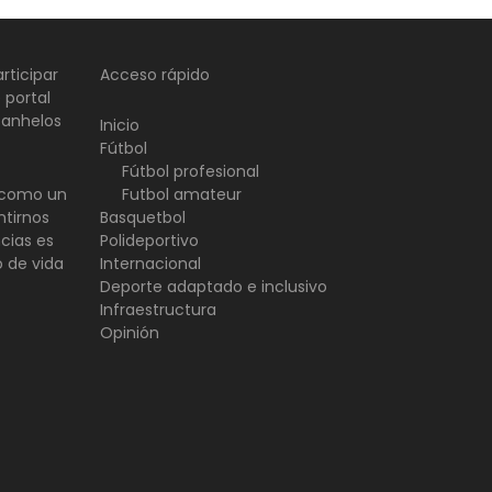
rticipar
Acceso rápido
 portal
 anhelos
Inicio
Fútbol
Fútbol profesional
d como un
Futbol amateur
ntirnos
Basquetbol
ncias es
Polideportivo
o de vida
Internacional
Deporte adaptado e inclusivo
Infraestructura
Opinión