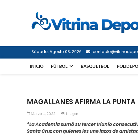
Saltar
al
contenido
Sábado, Agosto 08, 2026
contacto@vitrinadepor
INICIO
FÚTBOL
BASQUETBOL
POLIDEP
MAGALLANES AFIRMA LA PUNTA 
Marzo 1, 2022
Imagen
*La Academia sumó su tercer triunfo consecuti
Santa Cruz con quienes les une lazos de amistad