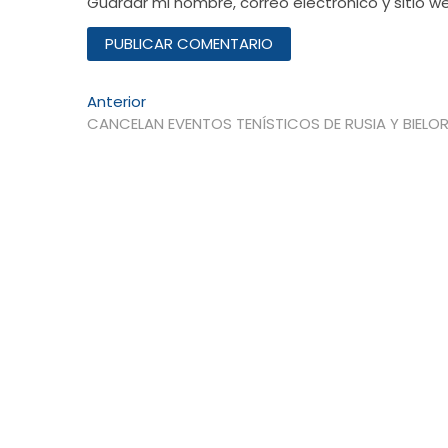
Guardar mi nombre, correo electrónico y sitio 
Navegación
Entrada
Anterior
anterior:
CANCELAN EVENTOS TENÍSTICOS DE RUSIA Y BIELO
de
entradas