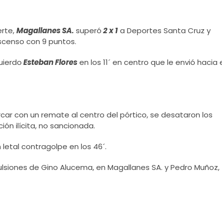
erte,
Magallanes SA.
superó
2 x 1
a Deportes Santa Cruz y
Ascenso con 9 puntos.
uierdo
Esteban Flores
en los 11´ en centro que le envió hacia 
arcar con un remate al centro del pórtico, se desataron los
n ilícita, no sancionada.
 letal contragolpe en los 46´.
lsiones de Gino Alucema, en Magallanes SA. y Pedro Muñoz,