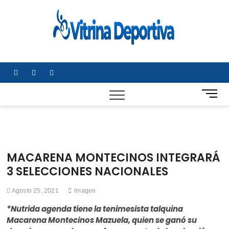
Saltar
al
Vitrin
TODO EN
contenido
DEPORTE
Depor
NACIONAL E
INTERNACIONA
facebook
twitter
instagram
B
o
t
ó
n
d
MACARENA MONTECINOS INTEGRARÁ
e
3 SELECCIONES NACIONALES
m
e
Agosto 25, 2021
Imagen
n
ú
*Nutrida agenda tiene la tenimesista talquina
Macarena Montecinos Mazuela, quien se ganó su