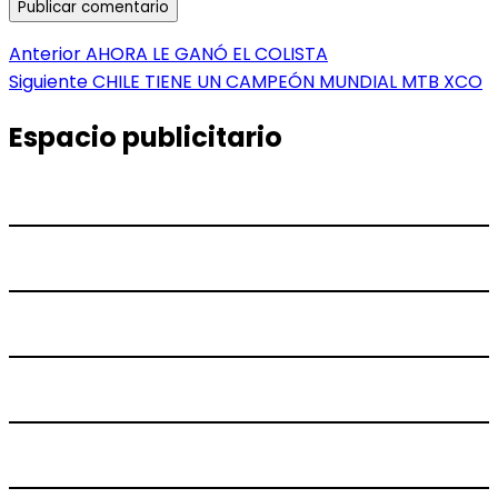
Navegación
Entrada
Anterior
AHORA LE GANÓ EL COLISTA
anterior:
Entrada
Siguiente
CHILE TIENE UN CAMPEÓN MUNDIAL MTB XCO
de
siguiente:
entradas
Espacio publicitario