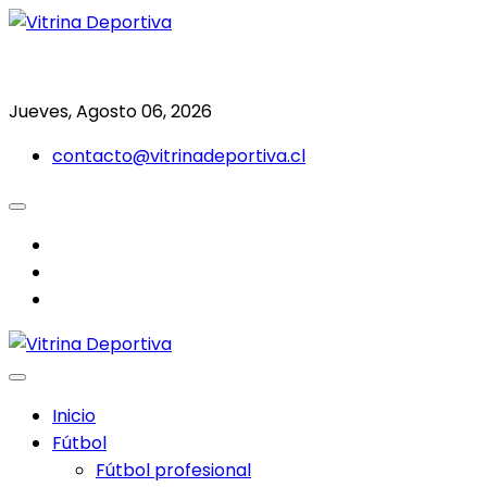
Saltar
al
Todo en deporte nacional e internacional
Vitrina Deportiva
contenido
Jueves, Agosto 06, 2026
contacto@vitrinadeportiva.cl
facebook
twitter
instagram
Inicio
Fútbol
Fútbol profesional