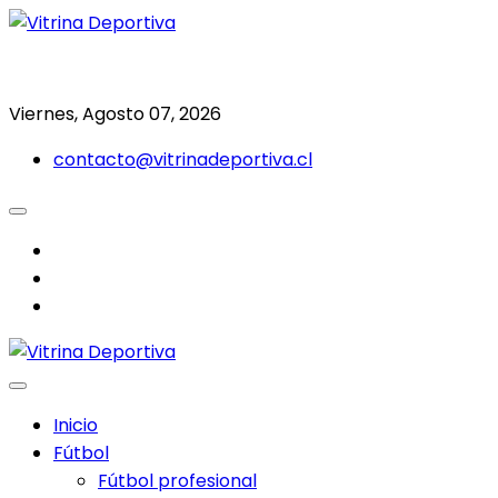
Saltar
al
Todo en deporte nacional e internacional
Vitrina Deportiva
contenido
Viernes, Agosto 07, 2026
contacto@vitrinadeportiva.cl
facebook
twitter
instagram
Inicio
Fútbol
Fútbol profesional