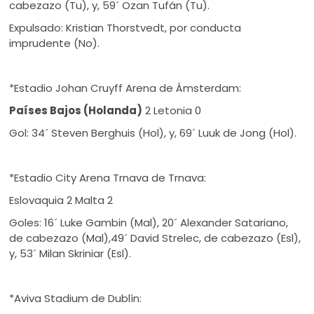
cabezazo (Tu), y, 59´ Ozan Tufán (Tu).
Expulsado: Kristian Thorstvedt, por conducta
imprudente (No).
*Estadio Johan Cruyff Arena de Ámsterdam:
Países Bajos (Holanda)
2 Letonia 0
Gol: 34´ Steven Berghuis (Hol), y, 69´ Luuk de Jong (Hol).
*Estadio City Arena Trnava de Trnava:
Eslovaquia 2 Malta 2
Goles: 16´ Luke Gambin (Mal), 20´ Alexander Satariano,
de cabezazo (Mal),49´ David Strelec, de cabezazo (Esl),
y, 53´ Milan Skriniar (Esl).
*Aviva Stadium de Dublín: