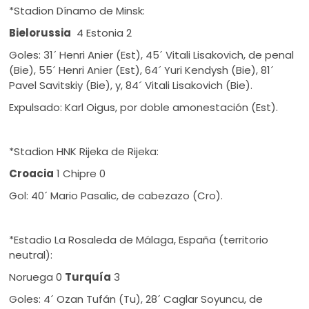
*Stadion Dínamo de Minsk:
Bielorussia
4 Estonia 2
Goles: 31´ Henri Anier (Est), 45´ Vitali Lisakovich, de penal
(Bie), 55´ Henri Anier (Est), 64´ Yuri Kendysh (Bie), 81´
Pavel Savitskiy (Bie), y, 84´ Vitali Lisakovich (Bie).
Expulsado: Karl Oigus, por doble amonestación (Est).
*Stadion HNK Rijeka de Rijeka:
Croacia
1 Chipre 0
Gol: 40´ Mario Pasalic, de cabezazo (Cro).
*Estadio La Rosaleda de Málaga, España (territorio
neutral):
Noruega 0
Turquía
3
Goles: 4´ Ozan Tufán (Tu), 28´ Caglar Soyuncu, de