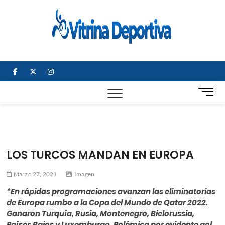
Saltar
al
Vitrin
TODO EN
contenido
DEPORTE
Depor
NACIONAL E
INTERNACIONAL
facebook
twitter
instagram
B
o
t
ó
n
d
LOS TURCOS MANDAN EN EUROPA
e
m
Marzo 27, 2021
Imagen
e
n
*En rápidas programaciones avanzan las eliminatorias
ú
de Europa rumbo a la Copa del Mundo de Qatar 2022.
Ganaron Turquía, Rusia, Montenegro, Bielorussia,
Países Bajos y Luxemburgo. Polémica por evidente gol