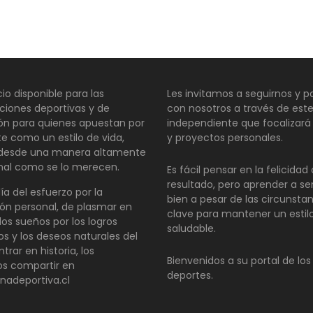
io disponible para las
Les invitamos a seguirnos y pa
ciones deportivas y de
con nosotros a través de este
ión para quienes apuestan por
independiente que focalizará
te como un estilo de vida,
y proyectos personales.
 desde una manera altamente
nal como se lo merecen.
Es fácil pensar en la felicida
resultado, pero aprender a se
día del esfuerzo por la
bien a pesar de las circunsta
ón personal, de plasmar en
clave para mantener un estil
los sueños por los logros
saludable.
os y los deseos naturales del
ntrar en historia, los
Bienvenidos a su portal de los
s compartir en
deportes.
inadeportiva.cl