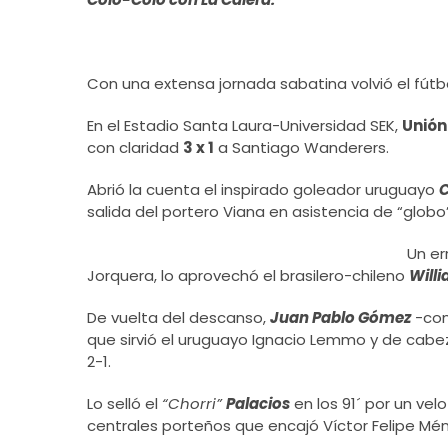
Con una extensa jornada sabatina volvió el fútbo
En el Estadio Santa Laura-Universidad SEK,
Unión
con claridad
3 x 1
a Santiago Wanderers.
Abrió la cuenta el inspirado goleador uruguayo
C
salida del portero Viana en asistencia de “glob
Un er
Jorquera, lo aprovechó el brasilero-chileno
Will
De vuelta del descanso,
Juan Pablo Gómez
-com
que sirvió el uruguayo Ignacio Lemmo y de cabe
2-1.
Lo selló el
“Chorri”
Palacios
en los 91´ por un vel
centrales porteños que encajó Víctor Felipe Mé