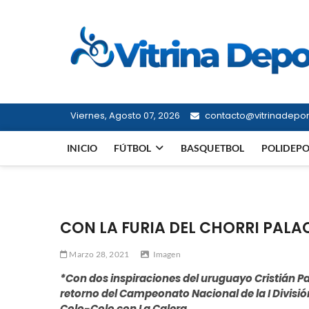
Saltar
al
contenido
Viernes, Agosto 07, 2026
contacto@vitrinadeport
INICIO
FÚTBOL
BASQUETBOL
POLIDEP
CON LA FURIA DEL CHORRI PALA
Marzo 28, 2021
Imagen
*Con dos inspiraciones del uruguayo Cristián P
retorno del Campeonato Nacional de la I Divisi
Colo-Colo con La Calera.