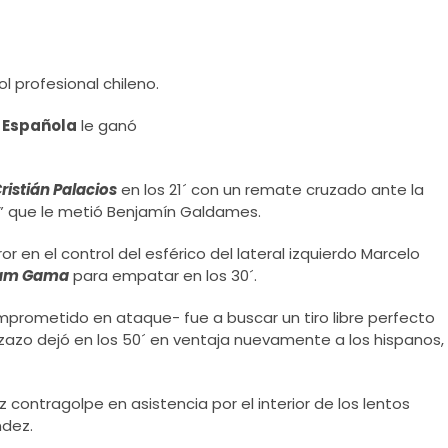
l profesional chileno.
 Española
le ganó
ristián Palacios
en los 21´ con un remate cruzado ante la
o” que le metió Benjamín Galdames.
ror en el control del esférico del lateral izquierdo Marcelo
iam Gama
para empatar en los 30´.
prometido en ataque- fue a buscar un tiro libre perfecto
zazo dejó en los 50´ en ventaja nuevamente a los hispanos,
oz contragolpe en asistencia por el interior de los lentos
ndez.