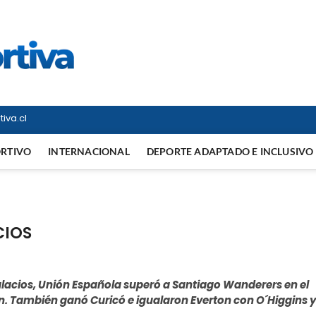
Vitrina Deportiva
TODO EN DEPORTE NACIONAL E INTERNACIONAL
iva.cl
ORTIVO
INTERNACIONAL
DEPORTE ADAPTADO E INCLUSIVO
CIOS
alacios, Unión Española superó a Santiago Wanderers en el
ón. También ganó Curicó e igualaron Everton con O´Higgins y