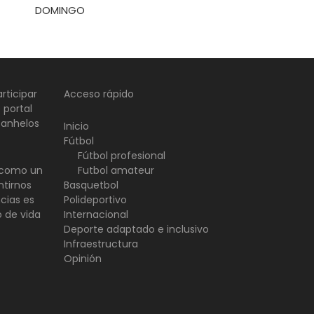
DOMINGO
rticipar
Acceso rápido
 portal
 anhelos
Inicio
Fútbol
Fútbol profesional
d como un
Futbol amateur
ntirnos
Basquetbol
ncias es
Polideportivo
o de vida
Internacional
Deporte adaptado e inclusivo
Infraestructura
Opinión