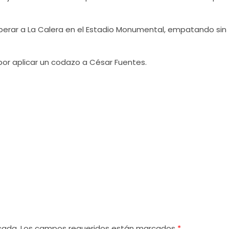
uperar a La Calera en el Estadio Monumental, empatando sin
por aplicar un codazo a César Fuentes.
cada.
Los campos requeridos están marcados
*