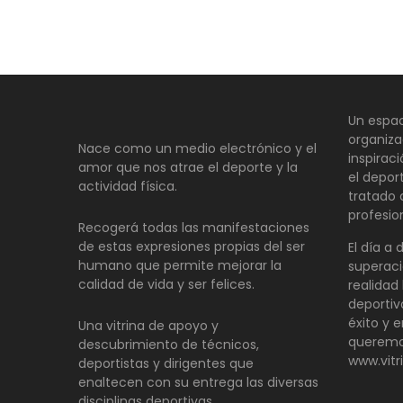
Un espac
organiza
Nace como un medio electrónico y el
inspirac
amor que nos atrae el deporte y la
el depor
actividad física.
tratado
profesio
Recogerá todas las manifestaciones
de estas expresiones propias del ser
El día a 
humano que permite mejorar la
superaci
calidad de vida y ser felices.
realidad 
deportiv
éxito y e
Una vitrina de apoyo y
queremo
descubrimiento de técnicos,
www.vitr
deportistas y dirigentes que
enaltecen con su entrega las diversas
disciplinas deportivas.