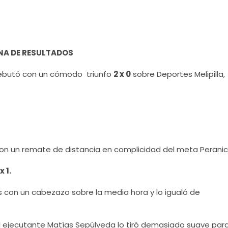
NA DE RESULTADOS
butó con un cómodo triunfo
2 x 0
sobre Deportes Melipilla,
on un remate de distancia en complicidad del meta Peranic
x 1.
os con un cabezazo sobre la media hora y lo igualó de
el ejecutante Matías Sepúlveda lo tiró demasiado suave par