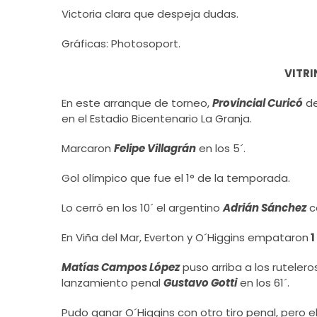
Victoria clara que despeja dudas.
Gráficas: Photosoport.
VITRI
En este arranque de torneo,
Provincial Curicó
de
en el Estadio Bicentenario La Granja.
Marcaron
Felipe Villagrán
en los 5´.
Gol olímpico que fue el 1° de la temporada.
Lo cerró en los 10´ el argentino
Adrián Sánchez
c
En Viña del Mar, Everton y O´Higgins empataron
1 
Matías Campos López
puso arriba a los ruteler
lanzamiento penal
Gustavo Gotti
en los 61´.
Pudo ganar O´Higgins con otro tiro penal, pero 