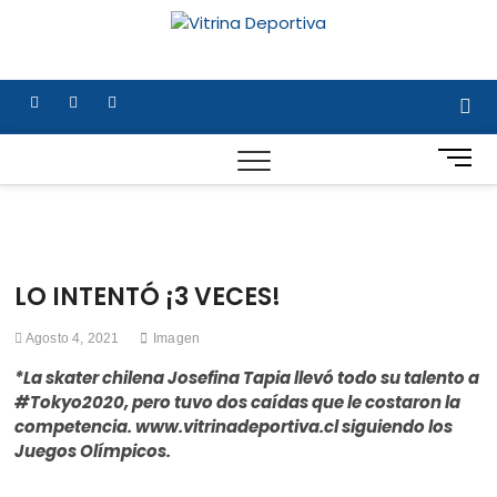
Saltar
al
Vitrina
TODO EN DEPORTE
contenido
NACIONAL E
Deportiv
INTERNACIONAL
facebook
twitter
instagram
B
o
t
ó
n
d
LO INTENTÓ ¡3 VECES!
e
m
Agosto 4, 2021
Imagen
e
n
*La skater chilena Josefina Tapia llevó todo su talento a
ú
#Tokyo2020, pero tuvo dos caídas que le costaron la
competencia. www.vitrinadeportiva.cl siguiendo los
Juegos Olímpicos.