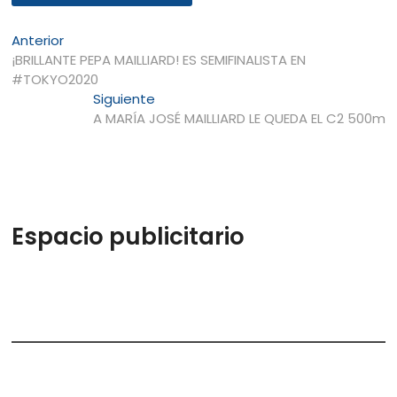
Navegación
Entrada
Anterior
anterior:
¡BRILLANTE PEPA MAILLIARD! ES SEMIFINALISTA EN
de
#TOKYO2020
entradas
Entrada
Siguiente
siguiente:
A MARÍA JOSÉ MAILLIARD LE QUEDA EL C2 500m
Espacio publicitario