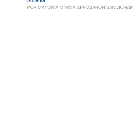
Navegación
Anterior
anterior:
POR MAYORÍA MÍNIMA APROBARON SANCIONAR
de
entradas