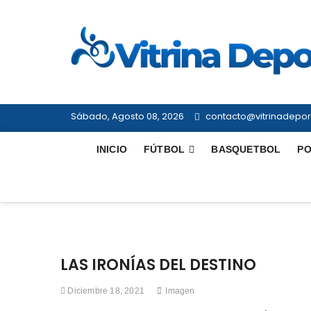
Saltar
al
contenido
Sábado, Agosto 08, 2026
contacto@vitrinadeport
INICIO
FÚTBOL
BASQUETBOL
PO
LAS IRONÍAS DEL DESTINO
Diciembre 18, 2021
Imagen