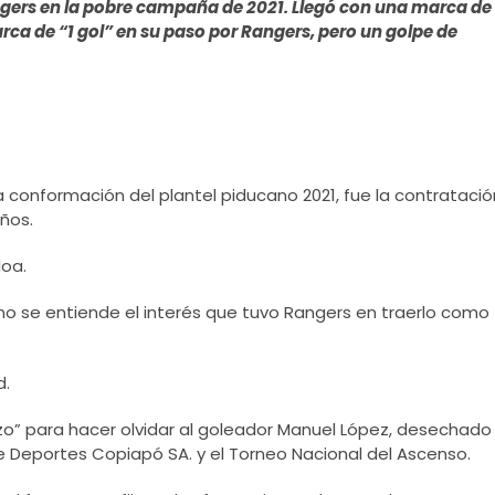
ngers en la pobre campaña de 2021. Llegó con una marca de
arca de “1 gol” en su paso por Rangers, pero un golpe de
 conformación del plantel piducano 2021, fue la contratació
ños.
loa.
 no se entiende el interés que tuvo Rangers en traerlo como
d.
zo” para hacer olvidar al goleador Manuel López, desechado
 de Deportes Copiapó SA. y el Torneo Nacional del Ascenso.