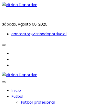
Saltar
al
Todo en deporte nacional e internacional
Vitrina Deportiva
contenido
Sábado, Agosto 08, 2026
contacto@vitrinadeportiva.cl
facebook
twitter
instagram
Inicio
Fútbol
Fútbol profesional