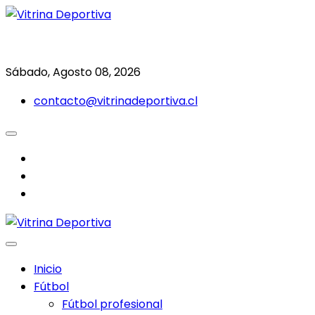
Saltar
al
Todo en deporte nacional e internacional
Vitrina Deportiva
contenido
Sábado, Agosto 08, 2026
contacto@vitrinadeportiva.cl
facebook
twitter
instagram
Inicio
Fútbol
Fútbol profesional