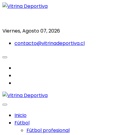
Saltar
al
Todo en deporte nacional e internacional
Vitrina Deportiva
contenido
Viernes, Agosto 07, 2026
contacto@vitrinadeportiva.cl
facebook
twitter
instagram
Inicio
Fútbol
Fútbol profesional