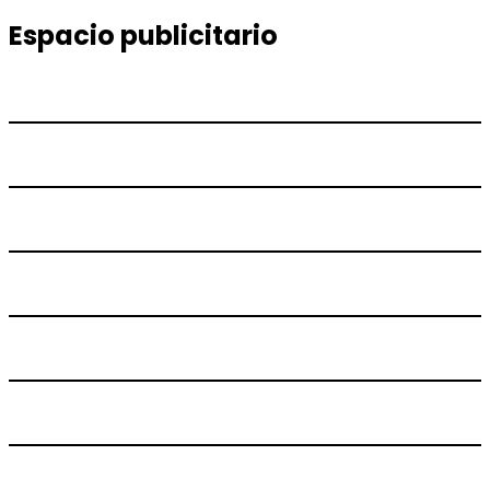
siguiente:
entradas
Espacio publicitario