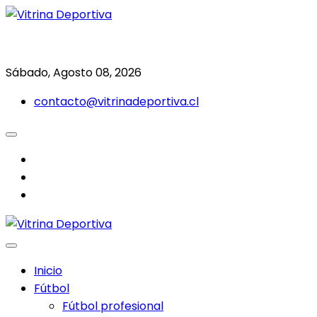
Saltar
al
Todo en deporte nacional e internacional
Vitrina Deportiva
contenido
Sábado, Agosto 08, 2026
contacto@vitrinadeportiva.cl
facebook
twitter
instagram
Inicio
Fútbol
Fútbol profesional