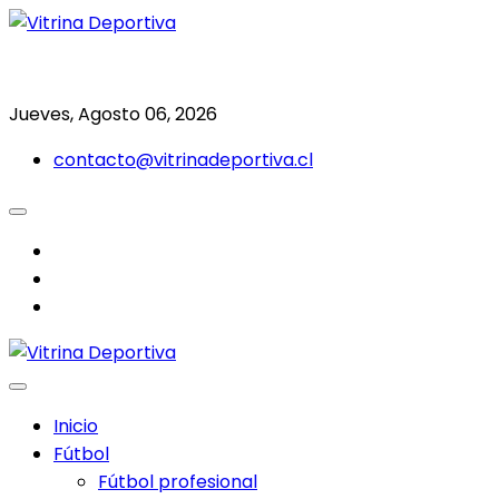
Saltar
al
Todo en deporte nacional e internacional
Vitrina Deportiva
contenido
Jueves, Agosto 06, 2026
contacto@vitrinadeportiva.cl
facebook
twitter
instagram
Inicio
Fútbol
Fútbol profesional