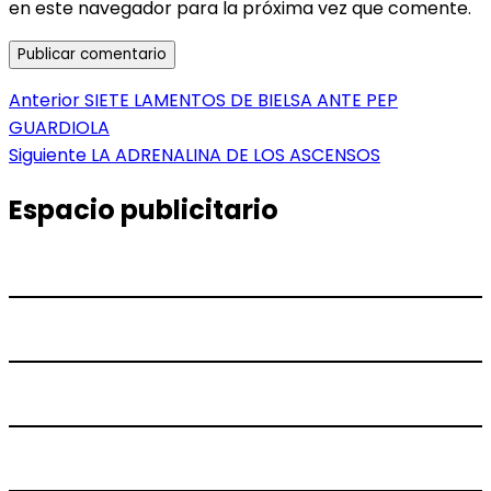
en este navegador para la próxima vez que comente.
Navegación
Entrada
Anterior
SIETE LAMENTOS DE BIELSA ANTE PEP
anterior:
GUARDIOLA
de
Entrada
Siguiente
LA ADRENALINA DE LOS ASCENSOS
entradas
siguiente:
Espacio publicitario