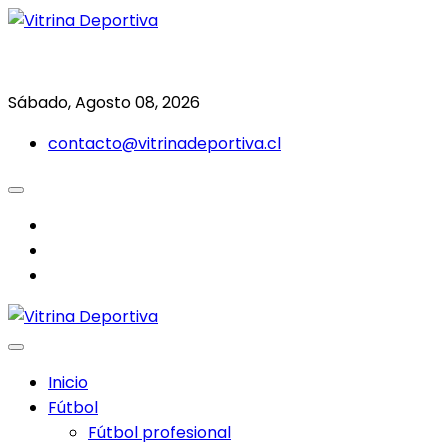
Saltar
al
Todo en deporte nacional e internacional
Vitrina Deportiva
contenido
Sábado, Agosto 08, 2026
contacto@vitrinadeportiva.cl
facebook
twitter
instagram
Inicio
Fútbol
Fútbol profesional