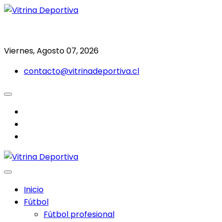
Saltar
al
Todo en deporte nacional e internacional
Vitrina Deportiva
contenido
Viernes, Agosto 07, 2026
contacto@vitrinadeportiva.cl
facebook
twitter
instagram
Inicio
Fútbol
Fútbol profesional