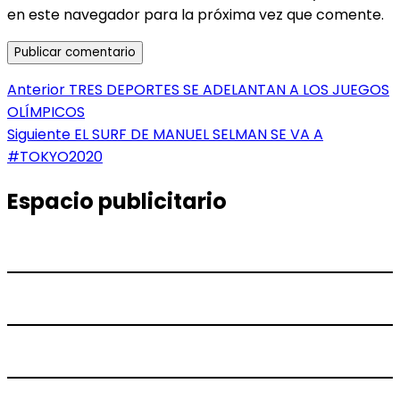
en este navegador para la próxima vez que comente.
Navegación
Entrada
Anterior
TRES DEPORTES SE ADELANTAN A LOS JUEGOS
anterior:
OLÍMPICOS
de
Entrada
Siguiente
EL SURF DE MANUEL SELMAN SE VA A
entradas
siguiente:
#TOKYO2020
Espacio publicitario