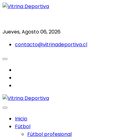
Saltar
al
Todo en deporte nacional e internacional
Vitrina Deportiva
contenido
Jueves, Agosto 06, 2026
contacto@vitrinadeportiva.cl
facebook
twitter
instagram
Inicio
Fútbol
Fútbol profesional