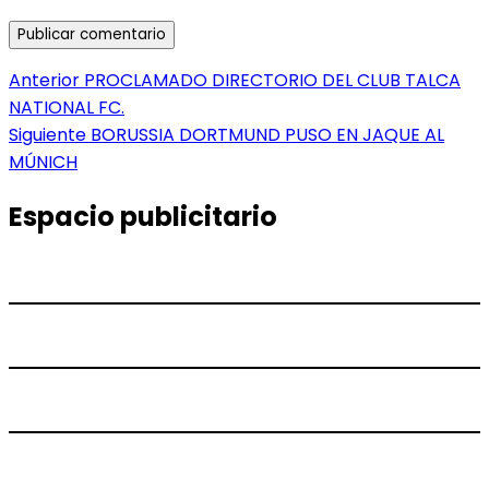
Navegación
Entrada
Anterior
PROCLAMADO DIRECTORIO DEL CLUB TALCA
anterior:
NATIONAL FC.
de
Entrada
Siguiente
BORUSSIA DORTMUND PUSO EN JAQUE AL
entradas
siguiente:
MÚNICH
Espacio publicitario