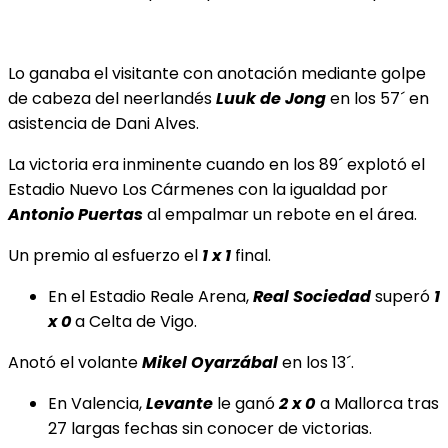
Lo ganaba el visitante con anotación mediante golpe
de cabeza del neerlandés
Luuk de Jong
en los 57´ en
asistencia de Dani Alves.
La victoria era inminente cuando en los 89´ explotó el
Estadio Nuevo Los Cármenes con la igualdad por
Antonio Puertas
al empalmar un rebote en el área.
Un premio al esfuerzo el
1 x 1
final.
En el Estadio Reale Arena,
Real Sociedad
superó
1
x 0
a Celta de Vigo.
Anotó el volante
Mikel Oyarzábal
en los 13´.
En Valencia,
Levante
le ganó
2 x 0
a Mallorca tras
27 largas fechas sin conocer de victorias.