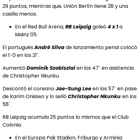
29 puntos, mientras que, Unión Berlín tiene 28 y una
casilla menos.
En el Red Bull Arena,
RB Leipzig
goleó
4 x 1
a
Mainz 05.
El portugués
André Silva
de lanzamiento penal colocó
el 1-0 en los 21´.
Aumentó
Dominik Szobiszlai
en los 47´ en asistencia
de Christopher Nkunku.
Descontó el coreano
Jae-Sung Lee
en los 57´ en pase
de Karim Onisiwo y lo selló
Christopher
Nkunku
en los
58´.
RB Leipzig acumula 25 puntos lo mismos que el Club
Colonia.
En el Europa Pak Stadion, Friburgo y Arminia