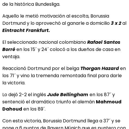
de la histórica Bundesliga.
Aquello le metió motivación al escolta, Borussia
Dortmund y lo aprovechó al ganarle a domicilio
3
x 2
al
Eintracht Frankfurt.
El seleccionado nacional colombiano
Rafael
Santos
Borré
en los 15´ y 24´ colocó a los dueños de casa en
ventaja.
Reaccionó Dortmund por el belga
Thorgan Hazard
en
los 71´ y vino la tremenda remontada final para darle
la victoria.
Lo dejó 2-2 el inglés
Jude Bellingham
en los 87´ y
sentenció el dramático triunfo el alemán
Mahmoud
Dahoud
en los 89´.
Con esta victoria, Borussia Dortmund llega a 37´ y se
pone a 6 puntos de Bayern Múnich que es puntero con