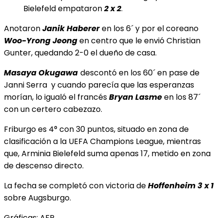
Bielefeld empataron
2 x 2
.
Anotaron
Janik Haberer
en los 6´ y por el coreano
Woo-Yrong Jeong
en centro que le envió Christian
Gunter, quedando 2-0 el dueño de casa.
Masaya Okugawa
descontó en los 60´ en pase de
Janni Serra y cuando parecía que las esperanzas
morían, lo igualó el francés
Bryan Lasme
en los 87´
con un certero cabezazo.
Friburgo es 4° con 30 puntos, situado en zona de
clasificación a la UEFA Champions League, mientras
que, Arminia Bielefeld suma apenas 17, metido en zona
de descenso directo.
La fecha se completó con victoria de
Hoffenheim
3 x 1
sobre Augsburgo.
Gráficas: AFP.