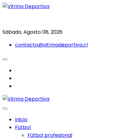
Saltar
al
Todo en deporte nacional e internacional
Vitrina Deportiva
contenido
Sábado, Agosto 08, 2026
contacto@vitrinadeportiva.cl
facebook
twitter
instagram
Inicio
Fútbol
Fútbol profesional