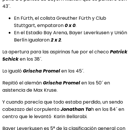
43´.
En Fürth, el colista Greuther Fürth y Club
Stuttgart, empataron
0 x 0
.
En el Estadio Bay Arena, Bayer Leverkusen y Unión
Berlín igualaron
2 x 2
.
La apertura para las aspirinas fue por el checo
Patrick
Schick
en los 38´.
Lo igualó
Grischa Promel
en los 45´.
Repitió el alemán
Grischa Promel
en los 50´ en
asistencia de Max Kruse.
Y cuando parecía que todo estaba perdido, un sendo
cabezazo del corpulento
Jonathan Ta
h en los 84´ en
centro que le levantó Karin Bellarabi.
Bayer Leverkusen es 5° de la clasificación general con