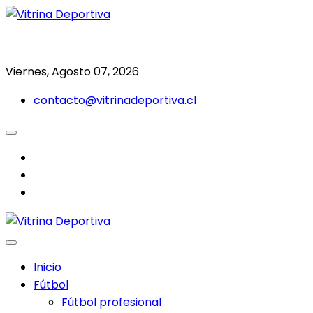
Saltar
al
Todo en deporte nacional e internacional
Vitrina Deportiva
contenido
Viernes, Agosto 07, 2026
contacto@vitrinadeportiva.cl
facebook
twitter
instagram
Inicio
Fútbol
Fútbol profesional