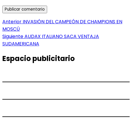
Navegación
Entrada
Anterior
INVASIÓN DEL CAMPEÓN DE CHAMPIONS EN
anterior:
MOSCÚ
de
Entrada
Siguiente
AUDAX ITALIANO SACA VENTAJA
entradas
siguiente:
SUDAMERICANA
Espacio publicitario