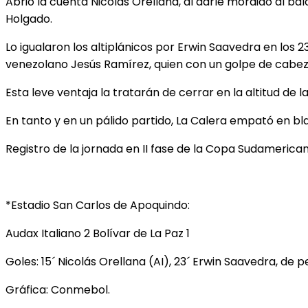
Abrió la cuenta Nicolás Orellana, al darle mordido al bal
Holgado.
Lo igualaron los altiplánicos por Erwin Saavedra en los 23
venezolano Jesús Ramírez, quien con un golpe de cabeza di
Esta leve ventaja la tratarán de cerrar en la altitud d
En tanto y en un pálido partido, La Calera empató en b
Registro de la jornada en II fase de la Copa Sudamerican
*Estadio San Carlos de Apoquindo:
Audax Italiano 2 Bolívar de La Paz 1
Goles: 15´ Nicolás Orellana (AI), 23´ Erwin Saavedra, de 
Gráfica: Conmebol.