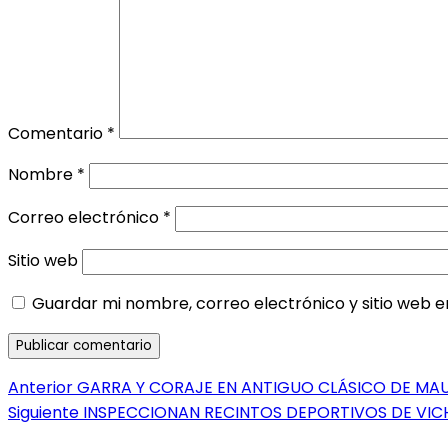
Comentario
*
Nombre
*
Correo electrónico
*
Sitio web
Guardar mi nombre, correo electrónico y sitio web 
Navegación
Entrada
Anterior
GARRA Y CORAJE EN ANTIGUO CLÁSICO DE MA
anterior:
Entrada
Siguiente
INSPECCIONAN RECINTOS DEPORTIVOS DE VI
de
siguiente: