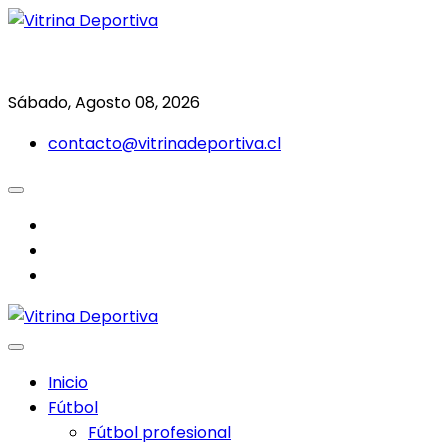
Saltar
al
Todo en deporte nacional e internacional
Vitrina Deportiva
contenido
Sábado, Agosto 08, 2026
contacto@vitrinadeportiva.cl
facebook
twitter
instagram
Inicio
Fútbol
Fútbol profesional