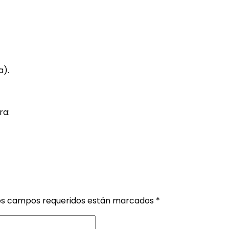
a).
ra:
os campos requeridos están marcados
*