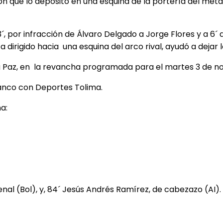
ón que lo depositó en una esquina de la portería del meta 
´, por infracción de Álvaro Delgado a Jorge Flores y a 6´ d
rigido hacia una esquina del arco rival, ayudó a dejar los
e la Paz, en la revancha programada para el martes 3 de n
lanco con Deportes Tolima.
a:
penal (Bol), y, 84´ Jesús Andrés Ramírez, de cabezazo (AI).