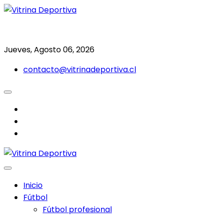
Saltar
al
Todo en deporte nacional e internacional
Vitrina Deportiva
contenido
Jueves, Agosto 06, 2026
contacto@vitrinadeportiva.cl
facebook
twitter
instagram
Inicio
Fútbol
Fútbol profesional