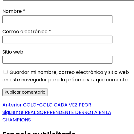
Nombre
*
Correo electrónico
*
Sitio web
Guardar mi nombre, correo electrónico y sitio web
en este navegador para la próxima vez que comente.
Navegación
Entrada
Anterior
COLO-COLO CADA VEZ PEOR
anterior:
Entrada
Siguiente
REAL SORPRENDENTE DERROTA EN LA
de
siguiente:
CHAMPIONS
entradas