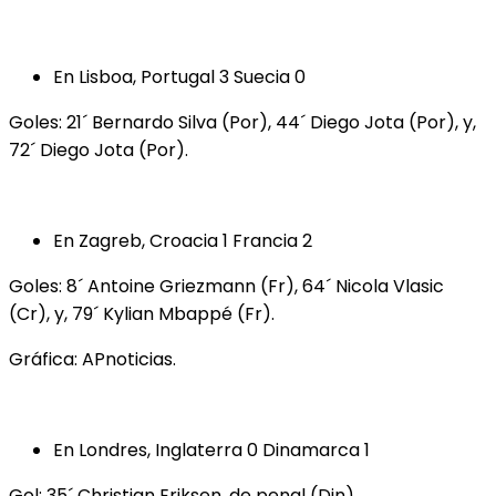
En Lisboa, Portugal 3 Suecia 0
Goles: 21´ Bernardo Silva (Por), 44´ Diego Jota (Por), y,
72´ Diego Jota (Por).
En Zagreb, Croacia 1 Francia 2
Goles: 8´ Antoine Griezmann (Fr), 64´ Nicola Vlasic
(Cr), y, 79´ Kylian Mbappé (Fr).
Gráfica: APnoticias.
En Londres, Inglaterra 0 Dinamarca 1
Gol: 35´ Christian Eriksen, de penal (Din).