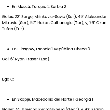
En Moscú, Turquía 2 Serbia 2
Goles: 22´ Sergej Milinkovic-Savic (Ser), 49´ Aleksandar
Mitrovic (Ser), 57´ Hakan Calhanoglu (Tur), y, 76´ Ozan
Tufan (Tur).
En Glasgow, Escocia 1 República Checa 0
Gol: 6´ Ryan Fraser (Esc).
Liga C:
En Skopje, Macedonia del Norte 1 Georgia 1
Goles: 74´ Khvicha Kvaratskhelia (Geor), y, 93´ Ezgjan