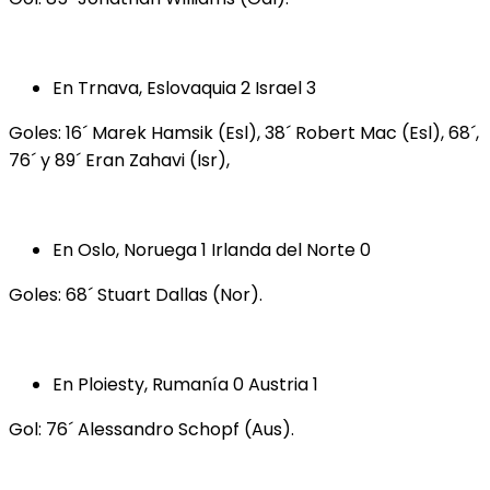
En Trnava, Eslovaquia 2 Israel 3
Goles: 16´ Marek Hamsik (Esl), 38´ Robert Mac (Esl), 68´,
76´ y 89´ Eran Zahavi (Isr),
En Oslo, Noruega 1 Irlanda del Norte 0
Goles: 68´ Stuart Dallas (Nor).
En Ploiesty, Rumanía 0 Austria 1
Gol: 76´ Alessandro Schopf (Aus).