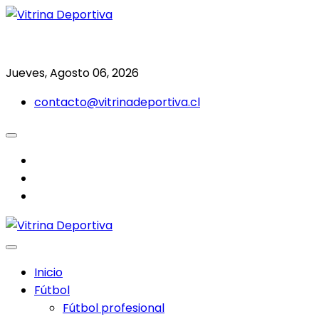
Saltar
al
Todo en deporte nacional e internacional
Vitrina Deportiva
contenido
Jueves, Agosto 06, 2026
contacto@vitrinadeportiva.cl
facebook
twitter
instagram
Inicio
Fútbol
Fútbol profesional