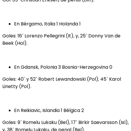
En Bérgamo, Italia 1 Holanda 1
Goles: 16´ Lorenzo Pellegrini (It), y, 25´ Donny Van de
Beek (Hol).
En Gdansk, Polonia 3 Bosnia-Herzegovina 0
Goles: 40´ y 52´ Robert Lewandowski (Pol); 45´ Karol
Linetty (Pol).
En Reikiavic, Islandia 1 Bélgica 2
Goles: 9´ Romelu Lukaku (Bel), 17´ Birkir Saevarsson (Isl),
y, 38´ Romelu Lukaku, de penal (Bel).