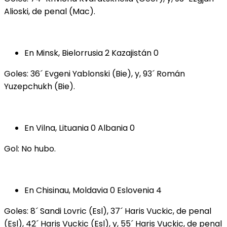
Alioski, de penal (Mac).
En Minsk, Bielorrusia 2 Kazajistán 0
Goles: 36´ Evgeni Yablonski (Bie), y, 93´ Román
Yuzepchukh (Bie).
En Vilna, Lituania 0 Albania 0
Gol: No hubo.
En Chisinau, Moldavia 0 Eslovenia 4
Goles: 8´ Sandi Lovric (Esl), 37´ Haris Vuckic, de penal
(Esl), 42´ Haris Vuckic (Esl), y, 55´ Haris Vuckic, de penal