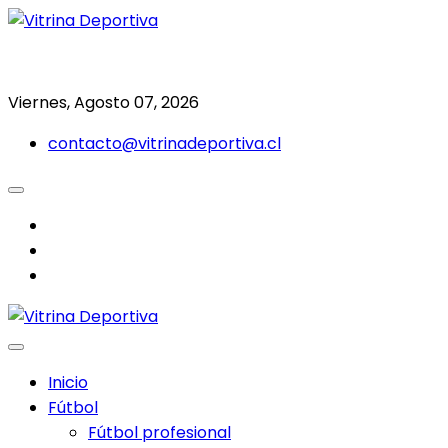
Saltar
al
Todo en deporte nacional e internacional
Vitrina Deportiva
contenido
Viernes, Agosto 07, 2026
contacto@vitrinadeportiva.cl
facebook
twitter
instagram
Inicio
Fútbol
Fútbol profesional