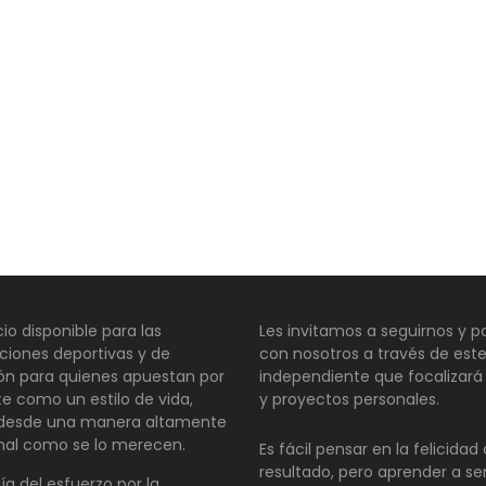
io disponible para las
Les invitamos a seguirnos y pa
ciones deportivas y de
con nosotros a través de este
ión para quienes apuestan por
independiente que focalizará
te como un estilo de vida,
y proyectos personales.
 desde una manera altamente
nal como se lo merecen.
Es fácil pensar en la felicida
resultado, pero aprender a se
día del esfuerzo por la