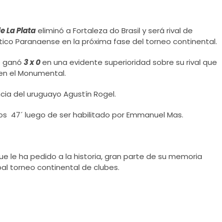
e La Plata
eliminó a Fortaleza do Brasil y será
rival de
tico Paranaense en la próxima fase del torneo continental.
no ganó
3 x 0
en una evidente superioridad sobre su rival que
en el Monumental.
ncia del uruguayo Agustín Rogel.
os 47´ luego de ser habilitado por Emmanuel Mas.
ue le ha pedido a la historia, gran parte de su memoria
pal torneo continental de clubes.