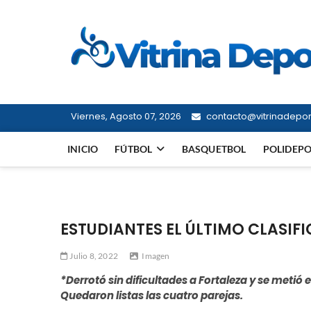
Saltar
al
contenido
Viernes, Agosto 07, 2026
contacto@vitrinadeport
INICIO
FÚTBOL
BASQUETBOL
POLIDEP
ESTUDIANTES EL ÚLTIMO CLASIF
Julio 8, 2022
Imagen
*Derrotó sin dificultades a Fortaleza y se metió
Quedaron listas las cuatro parejas.