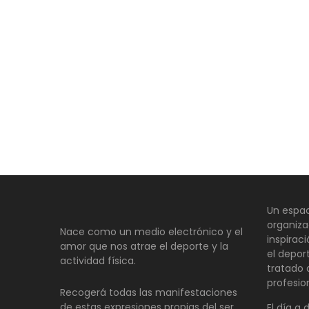
Un espac
organiza
Nace como un medio electrónico y el
inspirac
amor que nos atrae el deporte y la
el depor
actividad física.
tratado
profesio
Recogerá todas las manifestaciones
de estas expresiones propias del ser
El día a 