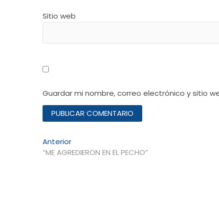
Sitio web
Guardar mi nombre, correo electrónico y sitio 
Navegación
Entrada
Anterior
anterior:
“ME AGREDIERON EN EL PECHO”
de
entradas