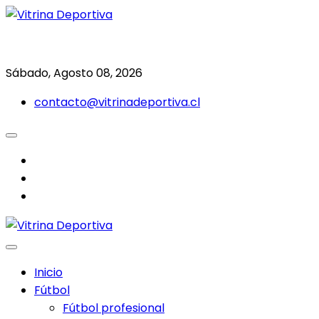
Saltar
al
Todo en deporte nacional e internacional
Vitrina Deportiva
contenido
Sábado, Agosto 08, 2026
contacto@vitrinadeportiva.cl
facebook
twitter
instagram
Inicio
Fútbol
Fútbol profesional