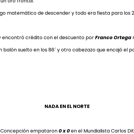
un tiro frontal.
iesgo matemático de descender y todo era fiesta para los 
y encontró crédito con el descuento por
Franco Ortega
m
un balón suelto en los 86´ y otro cabezazo que encajó el
NADA EN EL NORTE
 de Concepción empataron
0 x 0
en el Mundialista Carlos Dit