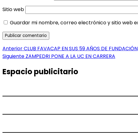
Sitio web
Guardar mi nombre, correo electrónico y sitio web 
Navegación
Entrada
Anterior
CLUB FAVACAP EN SUS 59 AÑOS DE FUNDACIÓN
anterior:
Entrada
Siguiente
ZAMPEDRI PONE A LA UC EN CARRERA
de
siguiente:
entradas
Espacio publicitario