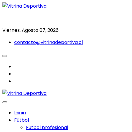
Saltar
al
Todo en deporte nacional e internacional
Vitrina Deportiva
contenido
Viernes, Agosto 07, 2026
contacto@vitrinadeportiva.cl
facebook
twitter
instagram
Inicio
Fútbol
Fútbol profesional