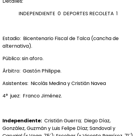
Detalles:
INDEPENDIENTE 0 DEPORTES RECOLETA 1
Estadio: Bicentenario Fiscal de Talca (cancha de
alternativa).
Público: sin aforo.
Árbitro: Gastón Philippe.
Asistentes: Nicolás Medina y Cristián Navea
4° juez: Franco Jiménez.
Independiente:
Cristián Guerra; Diego Díaz,
González, Guzmán y Luis Felipe Díaz; Sandoval y
Carvajal (x Vega, 75´); Escobar (x Vicente Ramírez, 71´)