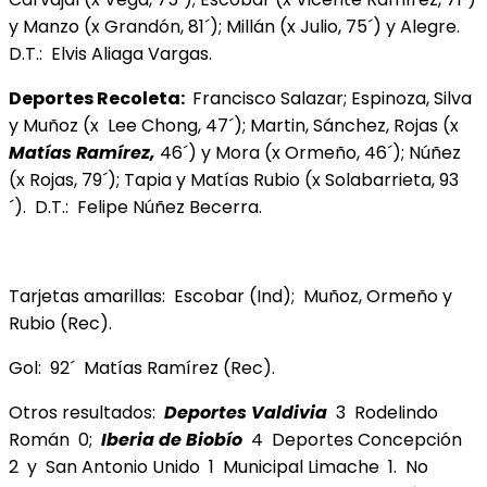
y Manzo (x Grandón, 81´); Millán (x Julio, 75´) y Alegre.
D.T.: Elvis Aliaga Vargas.
Deportes Recoleta:
Francisco Salazar; Espinoza, Silva
y Muñoz (x Lee Chong, 47´); Martin, Sánchez, Rojas (x
Matías Ramírez,
46´) y Mora (x Ormeño, 46´); Núñez
(x Rojas, 79´); Tapia y Matías Rubio (x Solabarrieta, 93
´). D.T.: Felipe Núñez Becerra.
Tarjetas amarillas: Escobar (Ind); Muñoz, Ormeño y
Rubio (Rec).
Gol: 92´ Matías Ramírez (Rec).
Otros resultados:
Deportes Valdivia
3 Rodelindo
Román 0;
Iberia de Biobío
4 Deportes Concepción
2 y San Antonio Unido 1 Municipal Limache 1. No