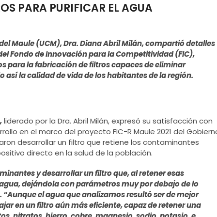
ROS PARA PURIFICAR EL AGUA
 del Maule (UCM), Dra. Diana Abril Milán, compartió detalles
del Fondo de Innovación para la Competitividad (FIC),
s para la fabricación de filtros capaces de eliminar
sí la calidad de vida de los habitantes de la región.
,
liderado por la Dra. Abril Milán, expresó su satisfacción con
rrollo en el marco del proyecto FIC-R Maule 2021 del Gobiern
aron desarrollar un filtro que retiene los contaminantes
itivo directo en la salud de la población.
minantes y desarrollar un filtro que, al retener esas
l agua, dejándola con parámetros muy por debajo de lo
an. “Aunque el agua que analizamos resultó ser de mejor
ar en un filtro aún más eficiente, capaz de retener una
 nitratos, hierro, cobre, magnesio, sodio, potasio, e