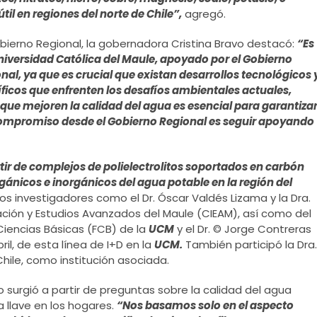
til en regiones del norte de Chile”,
agregó.
obierno Regional, la gobernadora Cristina Bravo destacó:
“Es
niversidad Católica del Maule, apoyado por el Gobierno
nal, ya que es crucial que existan
desarrollos tecnológicos 
íficos que enfrenten los desafíos ambientales actuales,
ue mejoren la calidad del agua es esencial para garantiza
Mi compromiso desde el Gobierno Regional es seguir apoyando
rtir de complejos de polielectrolitos soportados en carbón
ánicos e inorgánicos del agua potable en la región del
s investigadores como el Dr. Óscar Valdés Lizama y la Dra.
ción y Estudios Avanzados del Maule (CIEAM), así como del
Ciencias Básicas (FCB) de la
UCM
y el Dr. © Jorge Contreras
ril, de esta línea de I+D en la
UCM.
También participó la Dra.
hile, como institución asociada.
cto surgió a partir de preguntas sobre la calidad del agua
llave en los hogares.
“Nos basamos solo en el aspecto