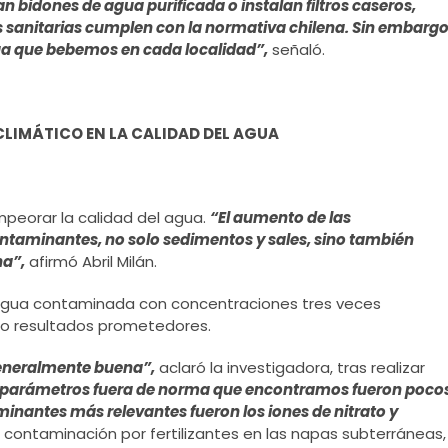
 bidones de agua purificada o instalan filtros caseros,
 sanitarias cumplen con la normativa chilena. Sin embargo
gua que bebemos en cada localidad”,
señaló.
LIMÁTICO EN LA CALIDAD DEL AGUA
mpeorar la calidad del agua.
“El aumento de las
ontaminantes, no solo sedimentos y sales, sino también
na”,
afirmó Abril Milán.
do agua contaminada con concentraciones tres veces
ndo resultados prometedores.
 generalmente buena”,
aclaró la investigadora, tras realizar
 parámetros fuera de norma que encontramos fueron poco
minantes más relevantes fueron los iones de nitrato y
an contaminación por fertilizantes en las napas subterráneas,