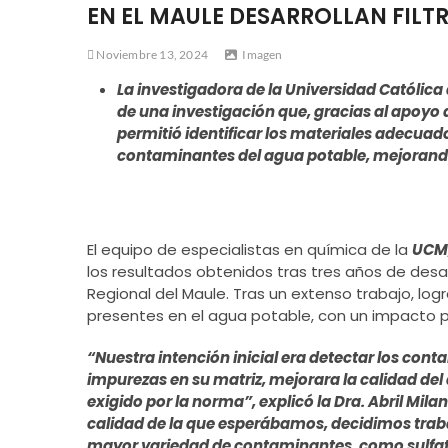
EN EL MAULE DESARROLLAN FILT
Noviembre 13, 2024
Imagen
La investigadora de la Universidad Católica
de una investigación que, gracias al apoyo 
permitió identificar los materiales adecuado
contaminantes del agua potable, mejorando a
El equipo de especialistas en química de la
UCM
los resultados obtenidos tras tres años de desa
Regional del Maule. Tras un extenso trabajo, logr
presentes en el agua potable, con un impacto pos
“Nuestra intención inicial era detectar los conta
impurezas en su matriz, mejorara la calidad de
exigido por la norma”, explicó la Dra. Abril Mil
calidad de la que esperábamos, decidimos trabaj
mayor variedad de contaminantes, como sulfatos,