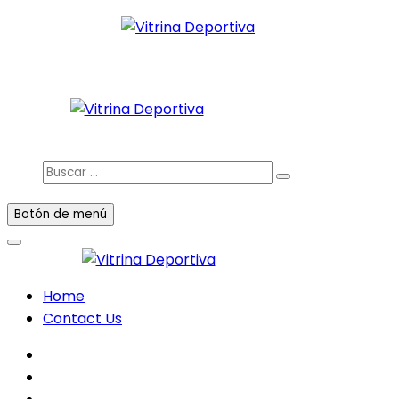
Saltar
al
Todo en deporte nacional e internacional
contenido
Vitrina Deportiva
facebook
twitter
instagram
Buscar
…
Botón de menú
Home
Contact Us
facebook
twitter
instagram