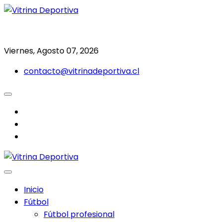
Saltar
al
Todo en deporte nacional e internacional
Vitrina Deportiva
contenido
Viernes, Agosto 07, 2026
contacto@vitrinadeportiva.cl
facebook
twitter
instagram
Inicio
Fútbol
Fútbol profesional