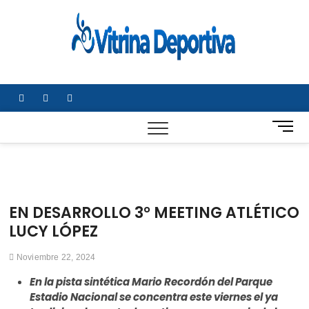
Saltar
al
Vitrin
TODO EN
contenido
DEPORTE
Depor
NACIONAL E
INTERNACIONA
facebook
twitter
instagram
B
o
t
ó
n
d
EN DESARROLLO 3° MEETING ATLÉTICO
e
LUCY LÓPEZ
m
e
Noviembre 22, 2024
n
ú
En la pista sintética Mario Recordón del Parque
Estadio Nacional se concentra este viernes el ya