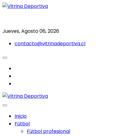
Saltar
al
Todo en deporte nacional e internacional
Vitrina Deportiva
contenido
Jueves, Agosto 06, 2026
contacto@vitrinadeportiva.cl
facebook
twitter
instagram
Inicio
Fútbol
Fútbol profesional