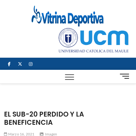
Saltar
al
Vitrin
TODO EN
contenido
DEPORTE
Depor
NACIONAL E
INTERNACIONAL
facebook
twitter
instagram
B
o
t
ó
n
d
EL SUB-20 PERDIDO Y LA
e
BENEFICENCIA
m
e
Marzo 16, 2021
Imagen
n