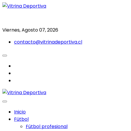
Saltar
al
Todo en deporte nacional e internacional
Vitrina Deportiva
contenido
Viernes, Agosto 07, 2026
contacto@vitrinadeportiva.cl
facebook
twitter
instagram
Inicio
Fútbol
Fútbol profesional