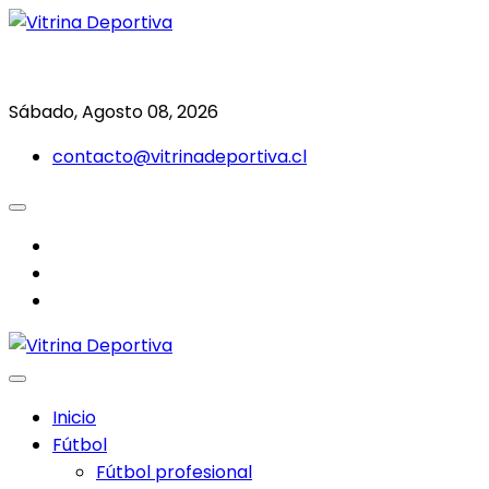
Saltar
al
Todo en deporte nacional e internacional
Vitrina Deportiva
contenido
Sábado, Agosto 08, 2026
contacto@vitrinadeportiva.cl
facebook
twitter
instagram
Inicio
Fútbol
Fútbol profesional