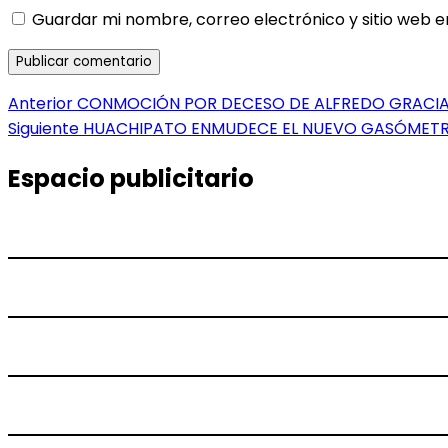
Guardar mi nombre, correo electrónico y sitio web 
Navegación
Entrada
Anterior
CONMOCIÓN POR DECESO DE ALFREDO GRACIA
anterior:
Entrada
Siguiente
HUACHIPATO ENMUDECE EL NUEVO GASÓMET
de
siguiente:
entradas
Espacio publicitario