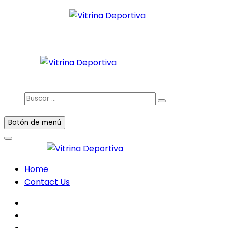
Saltar
al
Todo en deporte nacional e internacional
contenido
Vitrina Deportiva
facebook
twitter
instagram
Buscar
…
Botón de menú
Home
Contact Us
facebook
twitter
instagram