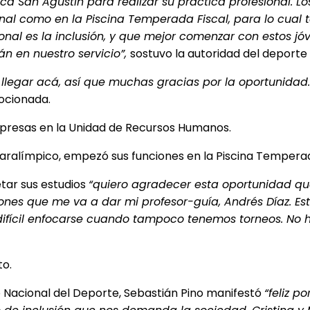
ca San Agustín para realizar su práctica profesional.
onal como en la Piscina Temperada Fiscal, para lo cual 
onal es la inclusión, y que mejor comenzar con estos jóv
n en nuestro servicio”,
sostuvo la autoridad del deporte 
 llegar acá, así que muchas gracias por la oportunidad.
ocionada.
mpresas en la Unidad de Recursos Humanos.
paralímpico, empezó sus funciones en la Piscina Temperad
tar sus estudios
“quiero agradecer esta oportunidad qu
iones que me va a dar mi profesor-guía, Andrés Díaz. Es
s difícil enfocarse cuando tampoco tenemos torneos. No 
to.
to Nacional del Deporte, Sebastián Pino manifestó
“feliz p