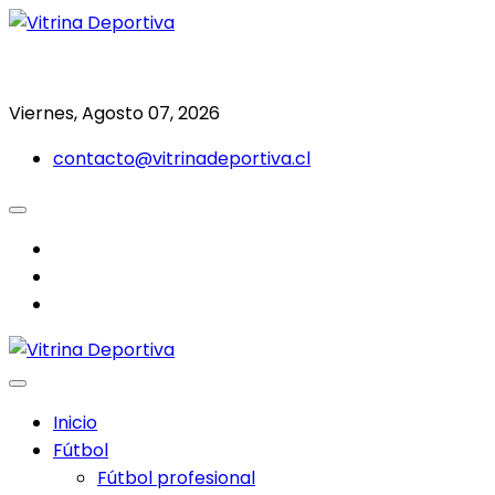
Saltar
al
Todo en deporte nacional e internacional
Vitrina Deportiva
contenido
Viernes, Agosto 07, 2026
contacto@vitrinadeportiva.cl
facebook
twitter
instagram
Inicio
Fútbol
Fútbol profesional