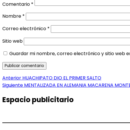
Comentario
*
Nombre
*
Correo electrónico
*
Sitio web
Guardar mi nombre, correo electrónico y sitio web 
Navegación
Entrada
Anterior
HUACHIPATO DIO EL PRIMER SALTO
anterior:
Entrada
Siguiente
MENTALIZADA EN ALEMANIA MACARENA MONTE
de
siguiente:
entradas
Espacio publicitario