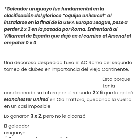
ú
*Goleador uruguayo fue fundamental en la
clasificación del glorioso “equipo universal” al
instalarse en la final de la UEFA Europa League, pese a
perder 2 x 3 en la pasada por Roma. Enfrentará al
Villarreal de España que dejó en el camino al Arsenal al
empatar 0 x 0.
Una decorosa despedida tuvo el AC Roma del segundo
torneo de clubes en importancia del Viejo Continente.
Esto porque
tenía
condicionado su futuro por el rotundo
2 x 6
que le aplicó
Manchester United
en Old Trafford, quedando la vuelta
en un casi imposible.
Lo ganaron
3 x 2
, pero no le alcanzó.
El goleador
uruguayo