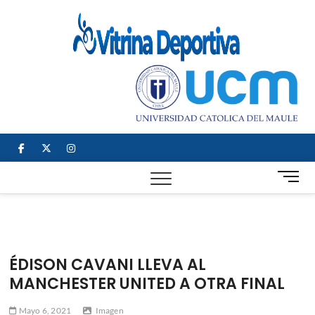
Saltar
al
Vitrin
TODO EN
contenido
DEPORTE
Depor
NACIONAL E
INTERNACIONAL
facebook
twitter
instagram
B
o
t
ó
n
d
ÉDISON CAVANI LLEVA AL
e
MANCHESTER UNITED A OTRA FINAL
m
e
Mayo 6, 2021
Imagen
n