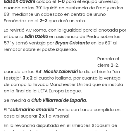
Édison Cavani
colocó el
1-0
para el equipo universal,
cuando en los 39´ liquidó en asistencia de Fred y en los
68´ mediante un cabezazo en centro de Bruno
Fernández en el
2-2
que duró un rato.
Lo revirtió AC Roma, con la igualdad parcial anotada por
el bosnio
Edin Dzeko
en asistencia de Pedro sobre los
57´ y tomó ventaja por
Bryan Cristante
en los 60´ al
rematar sobre el poste izquierdo.
Parecía el
cierre 2-2,
cuando en los 84´
Nicola
Zalewski
le dio el triunfo “sin
festejo”
3 x 2
al cuadro italiano, por cuanto la ventaja
de campo la llevaba Manchester United que se instala
en la final de la UEFA Europa League.
Se medirá a
Club
Villarreal de España
.
El
“submarino amarillo”
venía con tarea cumplida en
casa al superar
2 x 1
a Arsenal.
En la revancha disputada en el Emirates Stadium de