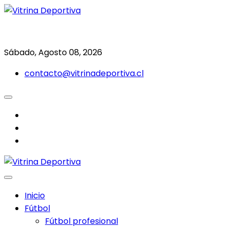
Saltar
al
Todo en deporte nacional e internacional
Vitrina Deportiva
contenido
Sábado, Agosto 08, 2026
contacto@vitrinadeportiva.cl
facebook
twitter
instagram
Inicio
Fútbol
Fútbol profesional