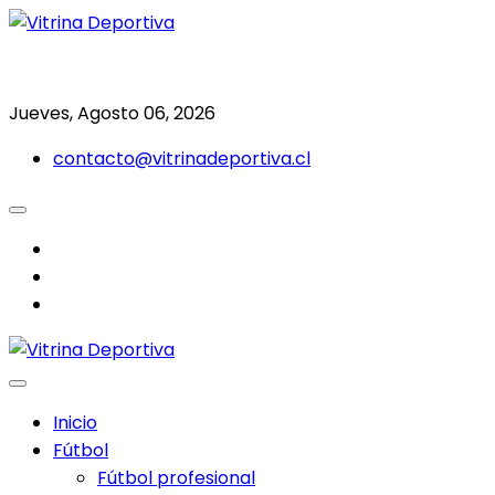
Saltar
al
Todo en deporte nacional e internacional
Vitrina Deportiva
contenido
Jueves, Agosto 06, 2026
contacto@vitrinadeportiva.cl
facebook
twitter
instagram
Inicio
Fútbol
Fútbol profesional