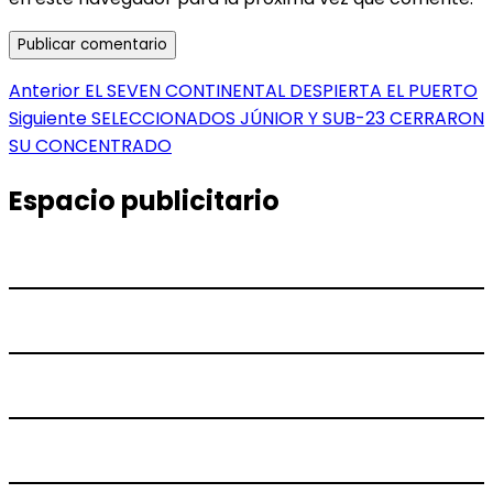
Navegación
Entrada
Anterior
EL SEVEN CONTINENTAL DESPIERTA EL PUERTO
anterior:
Entrada
Siguiente
SELECCIONADOS JÚNIOR Y SUB-23 CERRARON
de
siguiente:
SU CONCENTRADO
entradas
Espacio publicitario