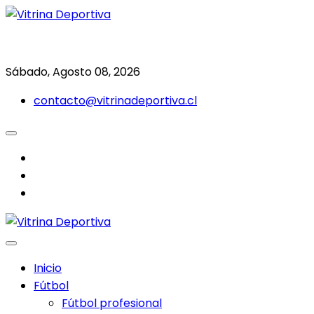
Saltar
al
Todo en deporte nacional e internacional
Vitrina Deportiva
contenido
Sábado, Agosto 08, 2026
contacto@vitrinadeportiva.cl
facebook
twitter
instagram
Inicio
Fútbol
Fútbol profesional