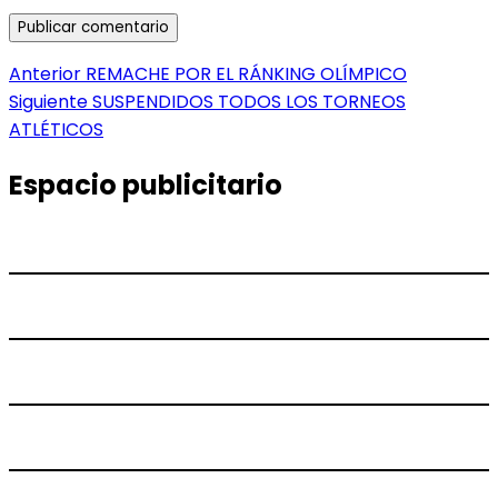
Navegación
Entrada
Anterior
REMACHE POR EL RÁNKING OLÍMPICO
anterior:
Entrada
Siguiente
SUSPENDIDOS TODOS LOS TORNEOS
de
siguiente:
ATLÉTICOS
entradas
Espacio publicitario