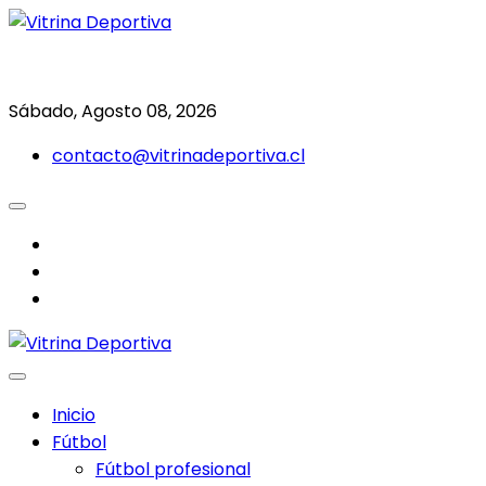
Saltar
al
Todo en deporte nacional e internacional
Vitrina Deportiva
contenido
Sábado, Agosto 08, 2026
contacto@vitrinadeportiva.cl
facebook
twitter
instagram
Inicio
Fútbol
Fútbol profesional