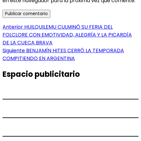
en este navegador para la próxima vez que comente.
Navegación
Entrada
Anterior
HUILQUILEMU CULMINÓ SU FERIA DEL
anterior:
FOLCLORE CON EMOTIVIDAD, ALEGRÍA Y LA PICARDÍA
de
DE LA CUECA BRAVA
entradas
Entrada
Siguiente
BENJAMÍN HITES CERRÓ LA TEMPORADA
siguiente:
COMPITIENDO EN ARGENTINA
Espacio publicitario